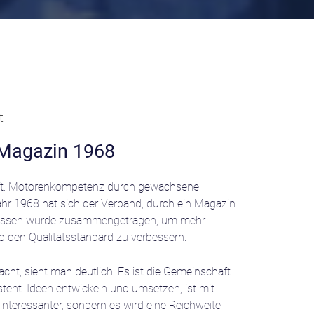
t
 Magazin 1968
aft. Motorenkompetenz durch gewachsene
ahr 1968 hat sich der Verband, durch ein Magazin
Wissen wurde zusammengetragen, um mehr
nd den Qualitätsstandard zu verbessern.
t, sieht man deutlich. Es ist die Gemeinschaft
eht. Ideen entwickeln und umsetzen, ist mit
interessanter, sondern es wird eine Reichweite