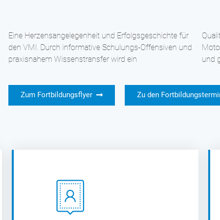
Eine Herzensangelegenheit und Erfolgsgeschichte für
Qualitätsstandard an Anforderungen der
den VMI. Durch informative Schulungs-Offensiven und
Motoreninstandsetzung nachhaltig vom VMI begleitet
praxisnahem Wissenstransfer wird ein
und g
Zum Fortbildungsflyer
Zu den Fortbildungsterm