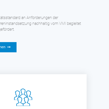
efördert.
inen