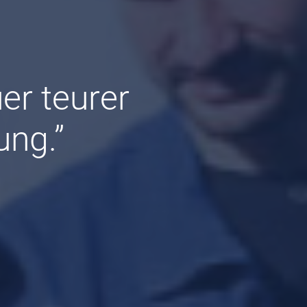
er teurer
ung.”