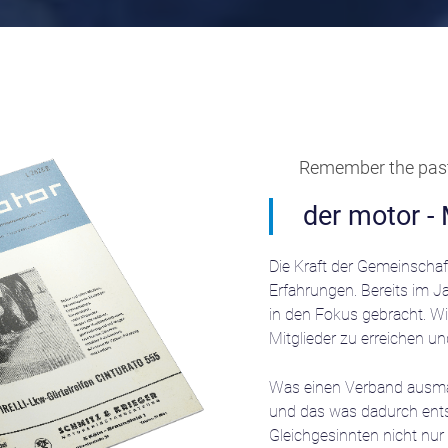
Remember the pas
der motor -
Die Kraft der Gemeinsch
Erfahrungen.
Bereits im J
in den Fokus gebracht. 
Mitglieder zu erreichen u
Was einen Verband ausmach
und das was dadurch entst
Gleichgesinnten nicht nur 