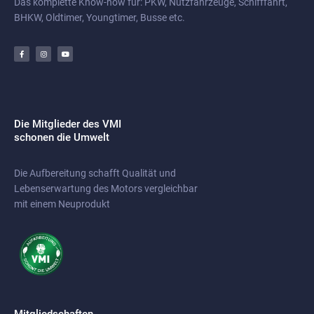
Das komplette Know-how für: PKW, Nutzfahrzeuge, Schifffahrt,
BHKW, Oldtimer, Youngtimer, Busse etc.
F
I
Y
a
n
o
c
s
u
e
t
t
b
a
u
o
g
b
o
r
e
k
a
-
m
f
Die Mitglieder des VMI
schonen die Umwelt
Die Aufbereitung schafft Qualität und
Lebenserwartung des Motors vergleichbar
mit einem Neuprodukt